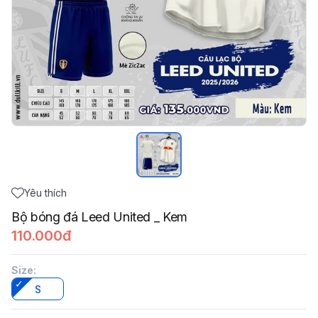
Yêu thích
Bộ bóng đá Leed United _ Kem
110.000đ
Size
:
S