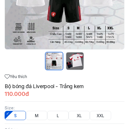
Yêu thích
Bộ bóng đá Liverpool - Trắng kem
110.000đ
Size
:
S
M
L
XL
XXL