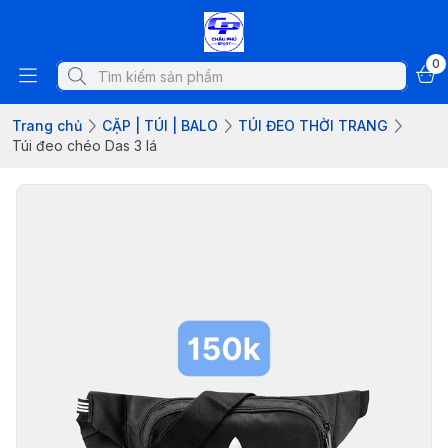
0
Trang chủ
CẶP | TÚI | BALO
TÚI ĐEO THỜI TRANG
Túi đeo chéo Das 3 lá