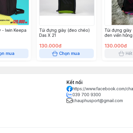
y - Iwin Keepa
Túi đựng giày (đeo chéo)
Túi đựng giày
Das X 21
đen viền hồng
130.000đ
130.000đ
ọn mua
Chọn mua
Hết
Kết nối
https://www.facebook.com/ch
039 700 9300
chauphusport@gmail.com