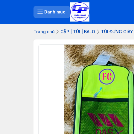
Danh mục
Trang chủ
CẶP | TÚI | BALO
TÚI ĐỰNG GIÀY