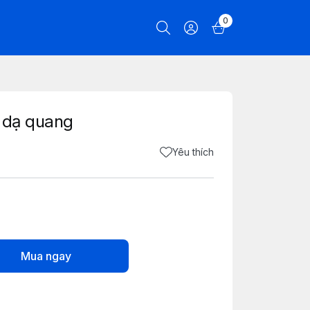
0
 dạ quang
Yêu thích
Mua ngay