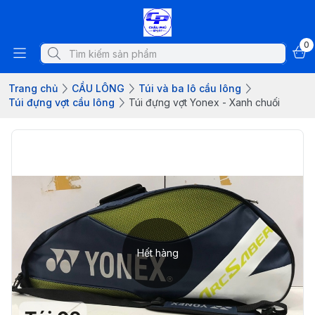
0
Trang chủ
CẦU LÔNG
Túi và ba lô cầu lông
Túi đựng vợt cầu lông
Túi đựng vợt Yonex - Xanh chuối
Hết hàng