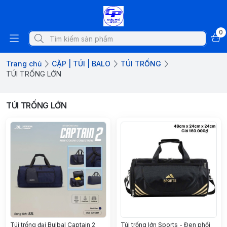
0
Trang chủ
CẶP | TÚI | BALO
TÚI TRỐNG
TÚI TRỐNG LỚN
TÚI TRỐNG LỚN
Túi trống đại Bulbal Captain 2
Túi trống lớn Sports - Đen phối