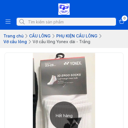
0
Trang chủ
CẦU LÔNG
PHỤ KIỆN CẦU LÔNG
Vớ cầu lông
Vớ cầu lông Yonex dài - Trắng
Hết hàng