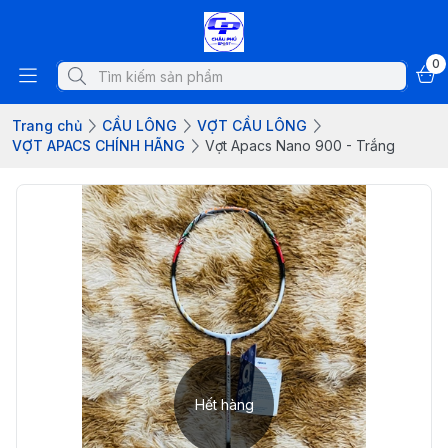
0
Trang chủ
CẦU LÔNG
VỢT CẦU LÔNG
VỢT APACS CHÍNH HÃNG
Vợt Apacs Nano 900 - Trắng
Hết hàng