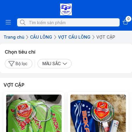
0
Trang chủ
CẦU LÔNG
VỢT CẦU LÔNG
VỢT CẶP
Chọn tiêu chí
Bộ lọc
MÀU SẮC
VỢT CẶP