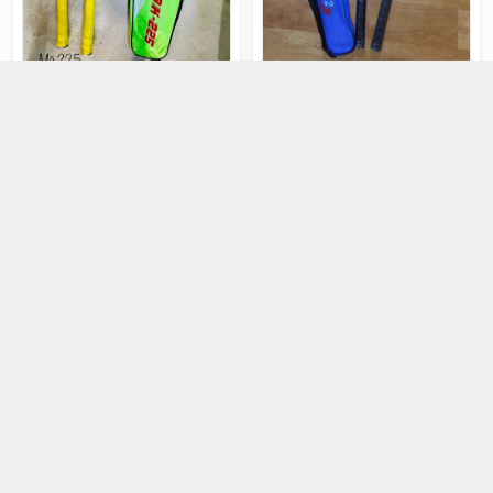
Vợt cặp Bokai BK-225
Vợt cặp Bokai BK 712
150.000đ
110.000đ
Chọn mua
Chọn mua
Vợt cặp Bokai BK62