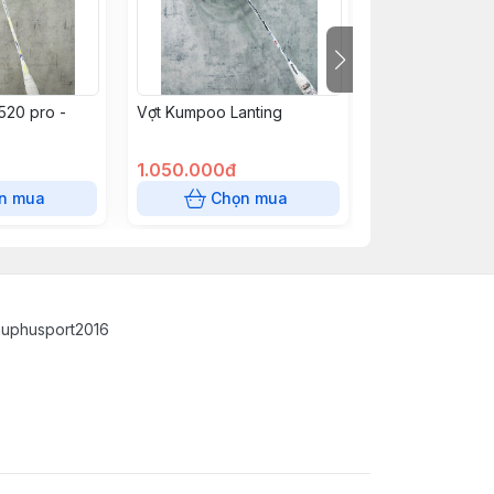
520 pro -
Vợt Kumpoo Lanting
Vợt Kumpoo Rela
1.050.000đ
1.050.000đ
n mua
Chọn mua
Chọn
auphusport2016