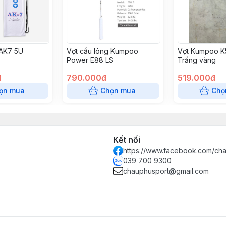
AK7 5U
Vợt cầu lông Kumpoo
Vợt Kumpoo K
Power E88 LS
Trắng vàng
đ
790.000đ
519.000đ
ọn mua
Chọn mua
Chọ
Kết nối
https://www.facebook.com/ch
039 700 9300
chauphusport@gmail.com