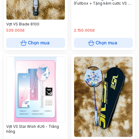
(Fullbox + Tặng kèm cước VS +
2 quấn cán + Túi rút đựng vợt)
Vợt VS Blade 8100
539.000đ
2.150.000đ
Chọn mua
Chọn mua
Vợt VS Star Wish 4U6 - Trắng
hồng