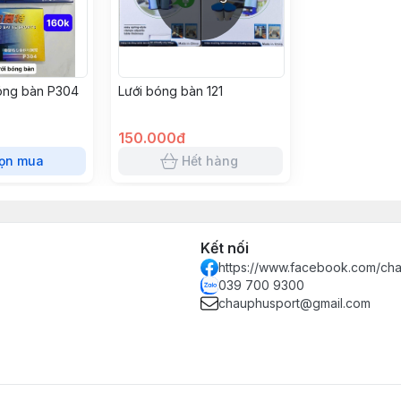
óng bàn P304
Lưới bóng bàn 121
150.000đ
ọn mua
Hết hàng
Kết nối
https://www.facebook.com/ch
039 700 9300
chauphusport@gmail.com