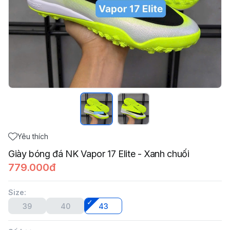
Yêu thích
Giày bóng đá NK Vapor 17 Elite - Xanh chuối
779.000đ
Size
:
39
40
43