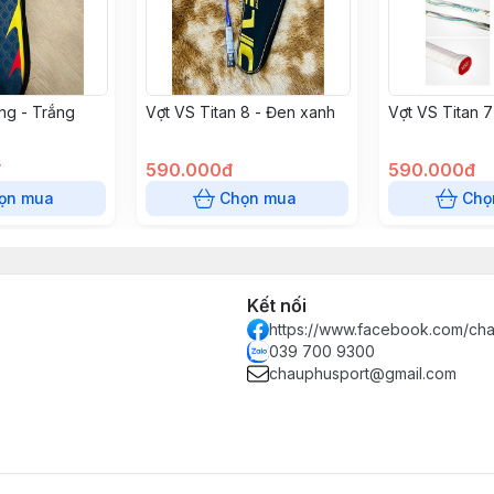
ng - Trắng
Vợt VS Titan 8 - Đen xanh
Vợt VS Titan 7
đ
590.000đ
590.000đ
ọn mua
Chọn mua
Chọ
Kết nối
https://www.facebook.com/ch
039 700 9300
chauphusport@gmail.com