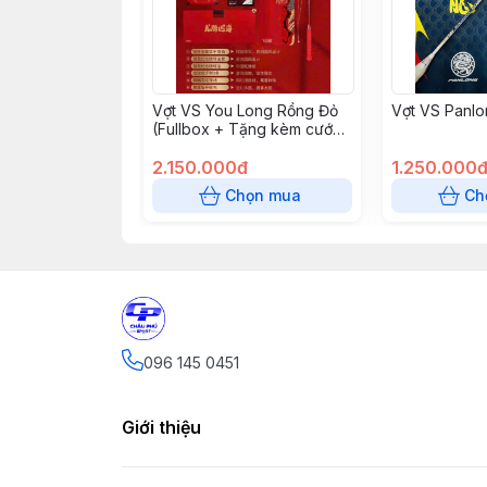
Vợt VS You Long Rồng Đỏ
Vợt VS Panlo
(Fullbox + Tặng kèm cước
VS + 2 quấn cán + Túi rút
đựng vợt)
2.150.000đ
1.250.000
Chọn mua
Ch
096 145 0451
Giới thiệu