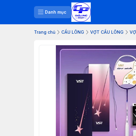
Danh mục
Trang chủ
CẦU LÔNG
VỢT CẦU LÔNG
VỢ