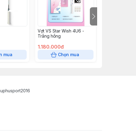
Vợt VS Star Wish 4U6 -
Vợt VS Titan 9
Trắng hồng
1.180.000đ
590.000đ
n mua
Chọn mua
Chọn
auphusport2016